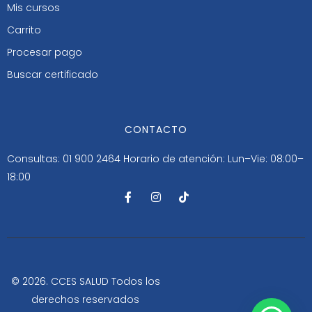
Mis cursos
Carrito
Procesar pago
Buscar certificado
CONTACTO
Consultas: 01 900 2464
Horario de atención: Lun–Vie: 08:00–
18:00
F
I
T
a
n
i
c
s
k
e
t
t
b
a
o
o
g
k
o
r
k
a
-
m
© 2026. CCES SALUD Todos los
f
derechos reservados