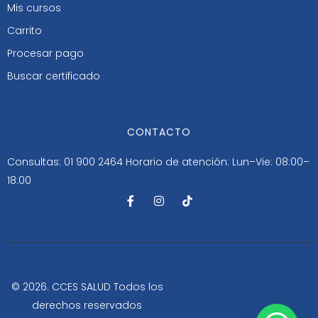
Mis cursos
Carrito
Procesar pago
Buscar certificado
CONTACTO
Consultas: 01 900 2464
Horario de atención: Lun–Vie: 08:00–
18:00
F
I
T
a
n
i
c
s
k
e
t
t
b
a
o
o
g
k
o
r
k
a
-
m
© 2026. CCES SALUD Todos los
f
derechos reservados