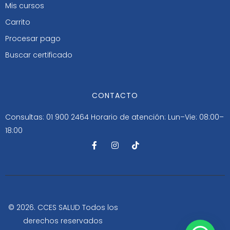
Mis cursos
Carrito
Procesar pago
Buscar certificado
CONTACTO
Consultas: 01 900 2464
Horario de atención: Lun–Vie: 08:00–
18:00
F
I
T
a
n
i
c
s
k
e
t
t
b
a
o
o
g
k
o
r
k
a
-
m
© 2026. CCES SALUD Todos los
f
derechos reservados