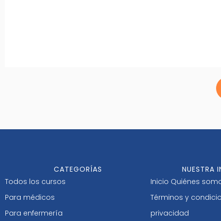
CATEGORÍAS
NUESTRA 
Todos los cursos
Inicio
Quiénes som
Para médicos
Términos y condici
Para enfermería
privacidad