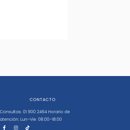
CONTACTO
Consultas: 01 900 2464
Horario de
atención: Lun–Vie: 08:00–18:00
F
I
T
a
n
i