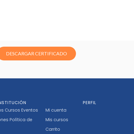
DESCARGAR CERTIFICADO
INSTITUCIÓN
PERFIL
os
Cursos
Eventos
Mi cuenta
ones
Política de
Mis cursos
Carrito