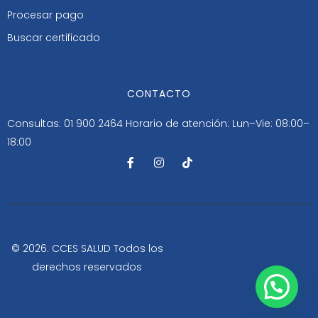
Procesar pago
Buscar certificado
CONTACTO
Consultas: 01 900 2464
Horario de atención: Lun–Vie: 08:00–
18:00
F
I
T
a
n
i
c
s
k
e
t
t
b
a
o
o
g
k
o
r
k
a
-
m
© 2026. CCES SALUD Todos los
f
derechos reservados