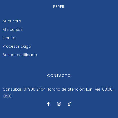
PERFIL
Mi cuenta
Mis cursos
Carrito
Procesar pago
Buscar certificado
CONTACTO
Consultas: 01 900 2464
Horario de atención: Lun–Vie: 08:00–
18:00
F
I
T
a
n
i
c
s
k
e
t
t