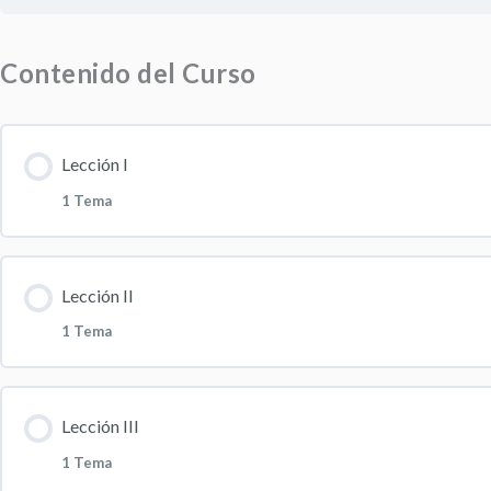
Contenido del Curso
Lección I
1 Tema
Contenido de la Lección
0% COMPLETAD
Lección II
1 Tema
10 Tips importantes para la correcta administración del
Contenido de la Lección
0% COMPLETAD
Lección III
1 Tema
Tendencia con productos biológicos y biosimilares