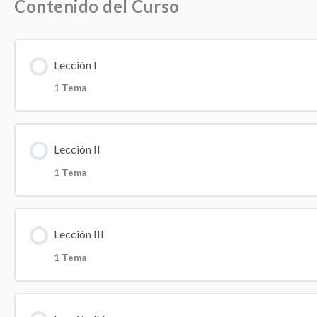
Contenido del Curso
Intercambiabilidad de medicamentos
Lección I
1 Tema
Contenido de la Lección
Lección II
1 Tema
10 Tips importantes para la correcta administración 
Contenido de la Lección
Lección III
1 Tema
Tendencia con productos biológicos y biosimilares
Contenido de la Lección