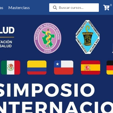
0
Search
as
Masterclass
...