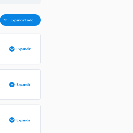
Expandir todo
Expandir
O
0/1 pasos
Expandir
 medicamento
O
0/1 pasos
Expandir