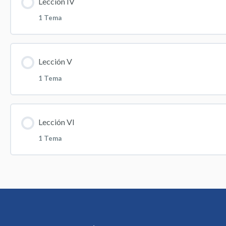
Lección IV
1 Tema
Uso y dispensación del cánnabis
Contenido de la Lección
Lección V
1 Tema
Farmacia magistral como alternativa terapéutica
Contenido de la Lección
Lección VI
1 Tema
Rol del químico farmacéutico en la farmacogenética
Contenido de la Lección
Intercambiabilidad de medicamentos