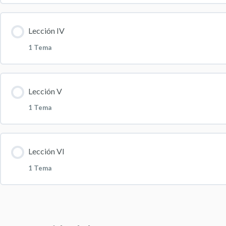
Contenido de la Lección
0% COMPLETAD
Lección IV
1 Tema
Uso y dispensación del cánnabis
Contenido de la Lección
0% COMPLETAD
Lección V
1 Tema
Farmacia magistral como alternativa terapéutica
Contenido de la Lección
0% COMPLETAD
Lección VI
1 Tema
Rol del químico farmacéutico en la farmacogenética
Contenido de la Lección
0% COMPLETAD