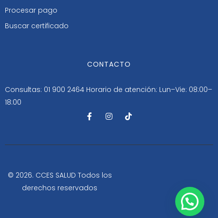
Procesar pago
Buscar certificado
CONTACTO
Consultas: 01 900 2464
Horario de atención: Lun–Vie: 08:00–
18:00
F
I
T
a
n
i
c
s
k
e
t
t
b
a
o
o
g
k
o
r
k
a
-
m
© 2026. CCES SALUD Todos los
f
derechos reservados