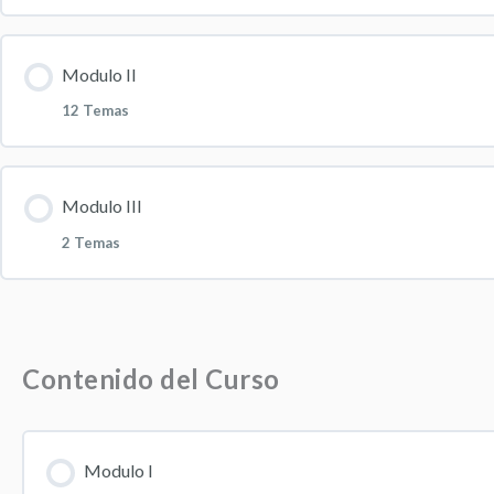
Contenido de la Lección
0
Modulo II
12 Temas
1. Presentación
Contenido de la Lección
0
Modulo III
2. Cronograma
2 Temas
1. Estudios descriptivos cualitativos
3. Paradigmas cualitativos
Contenido de la Lección
0
2. Estudios Hermeneuticos – Teoria y filosofía
4. Introducción a la investigación
Contenido del Curso
02. Aplicaciones modernas de los estudios etnográficos
3. Metodología de los estudios descriptivos
5. Paradigma positivista vs paradigma interpretativo
Modulo I
03. Fundamentos teóricos de la teoría fundamentada
4. Estudios fenomenológicos – Teoria y filosofía