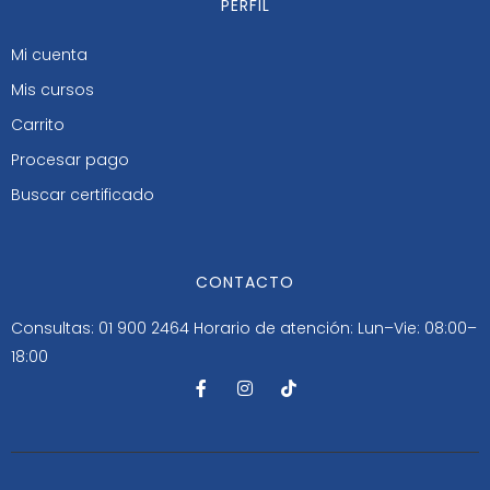
PERFIL
Mi cuenta
Mis cursos
Carrito
Procesar pago
Buscar certificado
CONTACTO
Consultas: 01 900 2464
Horario de atención: Lun–Vie: 08:00–
18:00
F
I
T
a
n
i
c
s
k
e
t
t
b
a
o
o
g
k
o
r