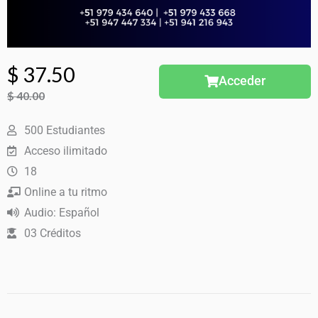
El
El
$
37.50
Acceder
$
6% Dto.
40.00
precio
precio
El
El
500 Estudiantes
precio
precio
original
actual
Acceso ilimitado
original
actual
18
era:
es:
era:
es:
Online a tu ritmo
$ 40.00.
$ 37.50.
Audio: Español
$ 40.00.
$ 37.50.
03 Créditos