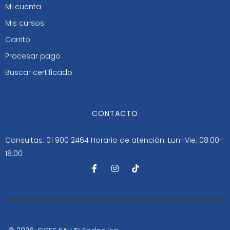
Mi cuenta
Mis cursos
Carrito
Procesar pago
Buscar certificado
CONTACTO
Consultas: 01 900 2464
Horario de atención: Lun–Vie: 08:00–
18:00
F
I
T
a
n
i
c
s
k
e
t
t
b
a
o
o
g
k
o
r
k
a
-
m