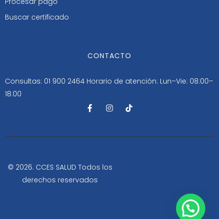
Procesar pago
Buscar certificado
CONTACTO
Consultas: 01 900 2464
Horario de atención: Lun–Vie: 08:00–
18:00
F
I
T
a
n
i
c
s
k
e
t
t
b
a
o
o
g
k
o
r
k
a
-
m
© 2026. CCES SALUD Todos los
f
derechos reservados