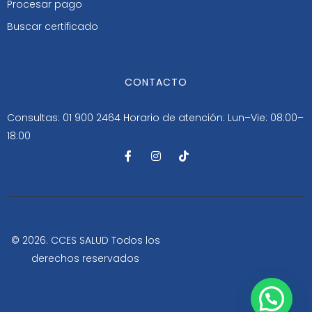
Procesar pago
Buscar certificado
CONTACTO
Consultas: 01 900 2464
Horario de atención: Lun–Vie: 08:00–
18:00
F
I
T
a
n
i
c
s
k
e
t
t
b
a
o
o
g
k
o
r
k
a
-
m
© 2026. CCES SALUD Todos los
f
derechos reservados