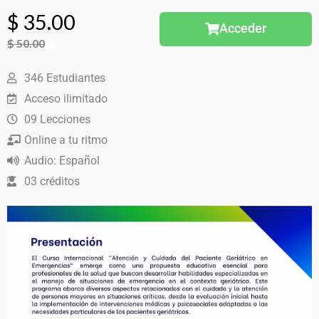
El
El
$
35.00
Acceder
$
30% Dto.
50.00
precio
precio
El
El
346 Estudiantes
precio
precio
original
actual
Acceso ilimitado
original
actual
09 Lecciones
era:
es:
era:
es:
Online a tu ritmo
$ 50.00.
$ 35.00.
Audio: Español
$ 50.00.
$ 35.00.
03 créditos