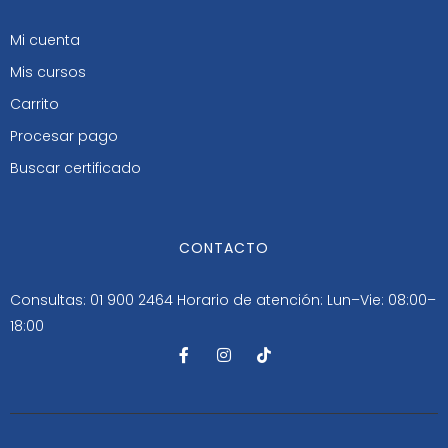
Mi cuenta
Mis cursos
Carrito
Procesar pago
Buscar certificado
CONTACTO
Consultas: 01 900 2464
Horario de atención: Lun–Vie: 08:00–
18:00
F
I
T
a
n
i
c
s
k
e
t
t
b
a
o
o
g
k
o
r