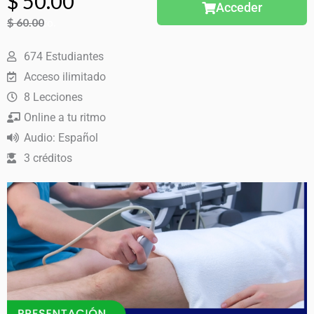
El
El
$
50.00
Acceder
$
17% Dto.
60.00
precio
precio
El
El
674 Estudiantes
precio
precio
original
actual
Acceso ilimitado
original
actual
8 Lecciones
era:
es:
era:
es:
Online a tu ritmo
$ 60.00.
$ 50.00.
Audio: Español
$ 60.00.
$ 50.00.
3 créditos