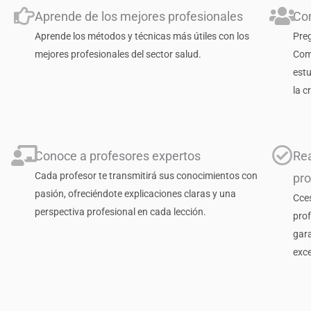
Aprende de los mejores profesionales
Co
Aprende los métodos y técnicas más útiles con los
Preg
mejores profesionales del sector salud.
Comp
est
la c
Conoce a profesores expertos
Rea
Cada profesor te transmitirá sus conocimientos con
pr
pasión, ofreciéndote explicaciones claras y una
Cce
perspectiva profesional en cada lección.
pro
gara
exce