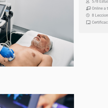
era:
es:
578 Estu
Online a 
$ 60.0
$ 40.0
8 Leccio
Certificac