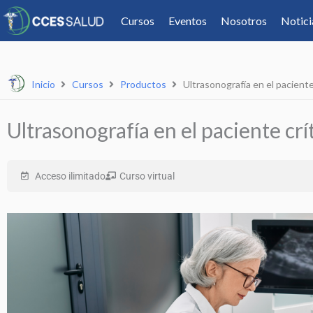
Cursos
Eventos
Nosotros
Notici
Inicio
Cursos
Productos
Ultrasonografía en el paciente
Ultrasonografía en el paciente crí
Acceso ilimitado
Curso virtual
Play
Vide
Ultrasonografía en el paciente c
Acceso ilimitado
Online a tu ritmo