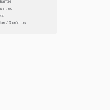
diantes
tu ritmo
0.
0.
nes
ión / 3 créditos