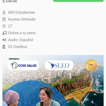
$
10% Dto.
100.00
precio
precio
El
El
600 Estudiantes
precio
precio
original
actual
Acceso ilimitado
original
actual
27
era:
es:
era:
es:
Online a tu ritmo
$ 100.00.
$ 90.00.
Audio: Español
$ 100.00.
$ 90.00.
03 Creditos