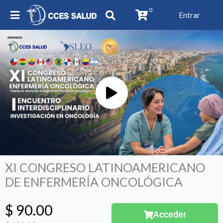
0
Entrar
Play
Video
XI CONGRESO LATINOAMERICANO
DE ENFERMERÍA ONCOLÓGICA
El
El
$
90.00
Acceder