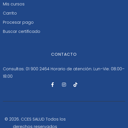
Mis cursos
Carrito
Procesar pago
Buscar certificado
CONTACTO
Consultas: 01 900 2464
Horario de atención: Lun–Vie: 08:00–
18:00
F
I
T
a
n
i
c
s
k
e
t
t
b
a
o
o
g
k
o
r
k
a
-
m
© 2026. CCES SALUD Todos los
f
derechos reservados