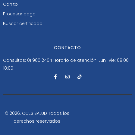
Carrito
Procesar pago
Buscar certificado
CONTACTO
Consultas: 01 900 2464
Horario de atención: Lun–Vie: 08:00–
18:00
F
I
T
a
n
i
c
s
k
e
t
t
b
a
o
o
g
k
o
r
k
a
-
m
© 2026. CCES SALUD Todos los
f
derechos reservados