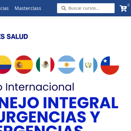
0
Search
cias
Masterclass
...