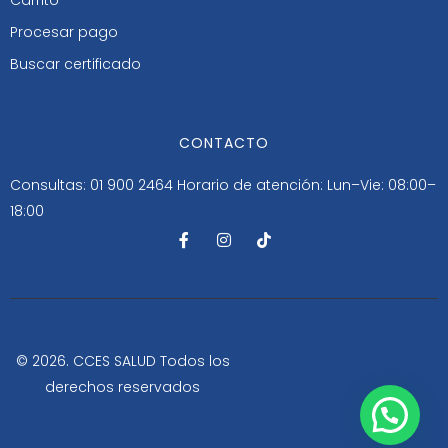
Procesar pago
Buscar certificado
CONTACTO
Consultas: 01 900 2464
Horario de atención: Lun–Vie: 08:00–
18:00
F
I
T
a
n
i
c
s
k
e
t
t
b
a
o
o
g
k
o
r
k
a
-
m
© 2026. CCES SALUD Todos los
f
derechos reservados