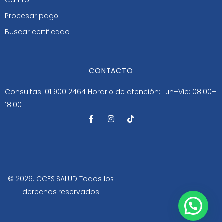
Procesar pago
Buscar certificado
CONTACTO
Consultas: 01 900 2464
Horario de atención: Lun–Vie: 08:00–
18:00
F
I
T
a
n
i
c
s
k
e
t
t
b
a
o
o
g
k
o
r
k
a
-
m
© 2026. CCES SALUD Todos los
f
derechos reservados