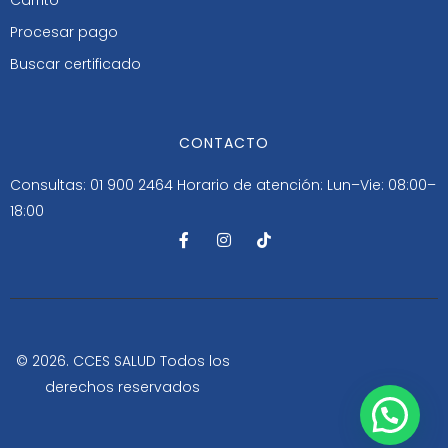
Procesar pago
Buscar certificado
CONTACTO
Consultas: 01 900 2464
Horario de atención: Lun–Vie: 08:00–
18:00
F
I
T
a
n
i
c
s
k
e
t
t
b
a
o
o
g
k
o
r
k
a
-
m
© 2026. CCES SALUD Todos los
f
derechos reservados