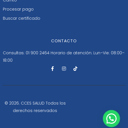
Procesar pago
Buscar certificado
CONTACTO
Consultas: 01 900 2464
Horario de atención: Lun–Vie: 08:00–
18:00
F
I
T
a
n
i
c
s
k
e
t
t
b
a
o
o
g
k
o
r
k
a
-
m
© 2026. CCES SALUD Todos los
f
derechos reservados