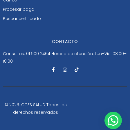
Procesar pago
Buscar certificado
CONTACTO
Consultas: 01 900 2464
Horario de atención: Lun–Vie: 08:00–
18:00
F
I
T
a
n
i
c
s
k
e
t
t
b
a
o
o
g
k
o
r
k
a
-
m
© 2026. CCES SALUD Todos los
f
derechos reservados