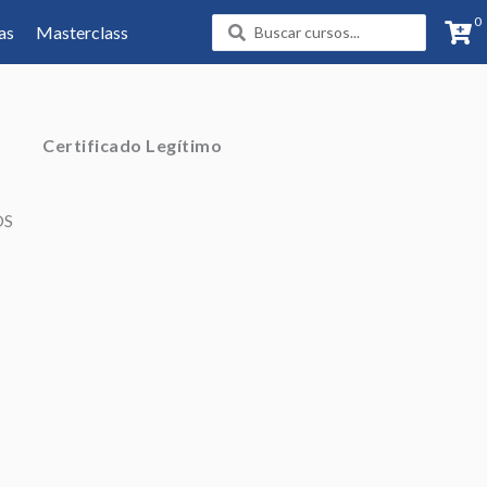
0
Search
as
Masterclass
...
Certificado Legítimo
OS