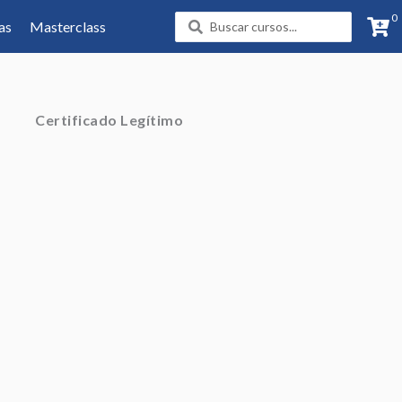
0
Search
as
Masterclass
...
Certificado Legítimo