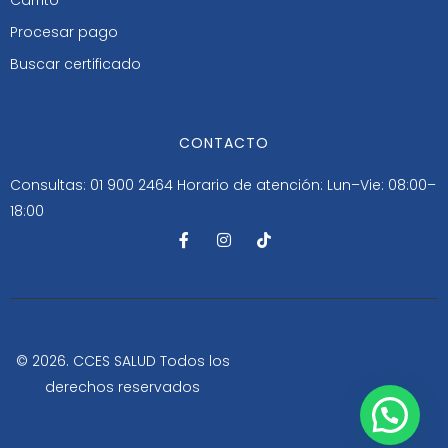
Procesar pago
Buscar certificado
CONTACTO
Consultas: 01 900 2464
Horario de atención: Lun–Vie: 08:00–
18:00
F
I
T
a
n
i
c
s
k
e
t
t
b
a
o
o
g
k
o
r
k
a
-
m
© 2026. CCES SALUD Todos los
f
derechos reservados