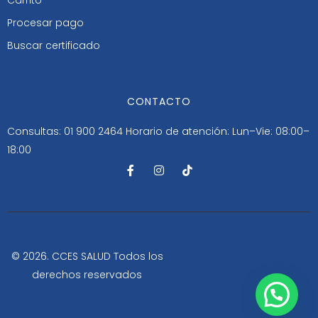
Procesar pago
Buscar certificado
CONTACTO
Consultas: 01 900 2464
Horario de atención: Lun–Vie: 08:00–
18:00
F
I
T
a
n
i
c
s
k
e
t
t
b
a
o
o
g
k
o
r
k
a
-
m
© 2026. CCES SALUD Todos los
f
derechos reservados