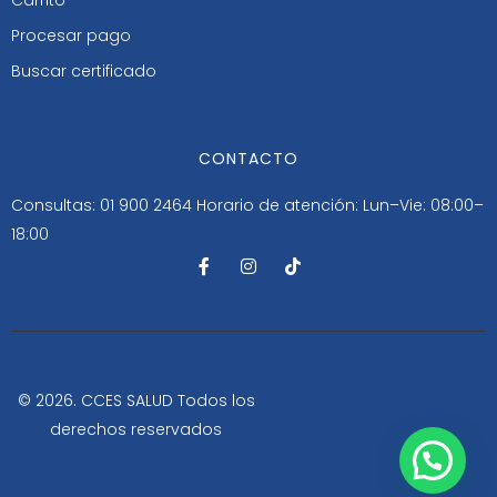
Procesar pago
Buscar certificado
CONTACTO
Consultas: 01 900 2464
Horario de atención: Lun–Vie: 08:00–
18:00
F
I
T
a
n
i
c
s
k
e
t
t
b
a
o
o
g
k
o
r
k
a
-
m
© 2026. CCES SALUD Todos los
f
derechos reservados