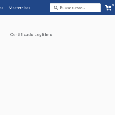
0
Search
as
Masterclass
...
Certificado Legítimo