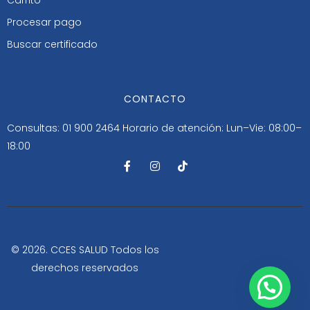
Procesar pago
Buscar certificado
CONTACTO
Consultas: 01 900 2464
Horario de atención: Lun–Vie: 08:00–
18:00
F
I
T
a
n
i
c
s
k
e
t
t
b
a
o
o
g
k
o
r
k
a
-
m
© 2026. CCES SALUD Todos los
f
derechos reservados