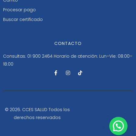
Procesar pago
Buscar certificado
CONTACTO
Consultas: 01 900 2464
Horario de atención: Lun–Vie: 08:00–
18:00
F
I
T
a
n
i
c
s
k
e
t
t
b
a
o
o
g
k
o
r
k
a
-
m
© 2026. CCES SALUD Todos los
f
derechos reservados