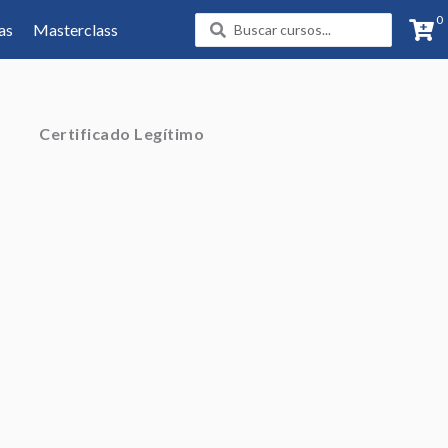
0
Search
as
Masterclass
...
Certificado Legítimo