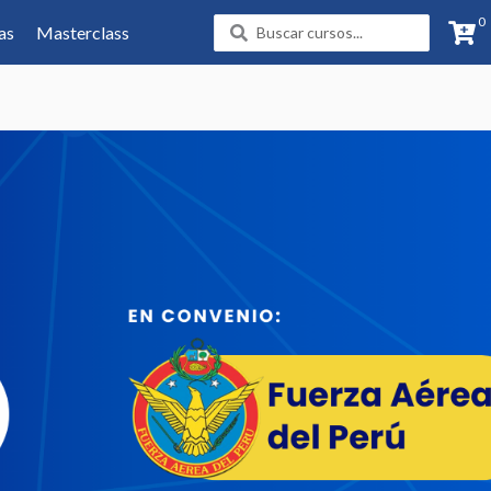
0
Search
as
Masterclass
...